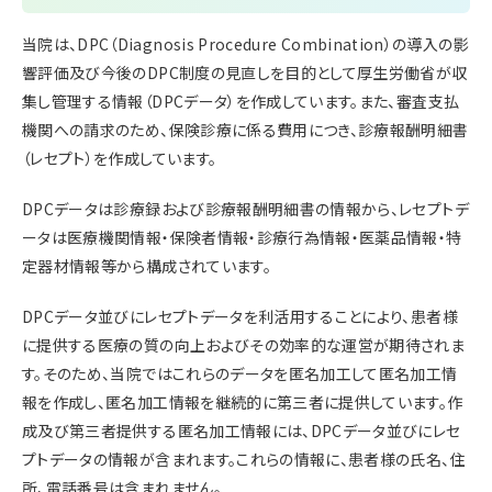
当院は、DPC（Diagnosis Procedure Combination）の導入の影
響評価及び今後のDPC制度の見直しを目的として厚生労働省が収
集し管理する情報（DPCデータ）を作成しています。また、審査支払
機関への請求のため、保険診療に係る費用につき、診療報酬明細書
（レセプト）を作成しています。
DPCデータは診療録および診療報酬明細書の情報から、レセプトデ
ータは医療機関情報・保険者情報・診療行為情報・医薬品情報・特
定器材情報等から構成されています。
DPCデータ並びにレセプトデータを利活用することにより、患者様
に提供する医療の質の向上およびその効率的な運営が期待されま
す。そのため、当院ではこれらのデータを匿名加工して匿名加工情
報を作成し、匿名加工情報を継続的に第三者に提供しています。作
成及び第三者提供する匿名加工情報には、DPCデータ並びにレセ
プトデータの情報が含まれます。これらの情報に、患者様の氏名、住
所、電話番号は含まれません。