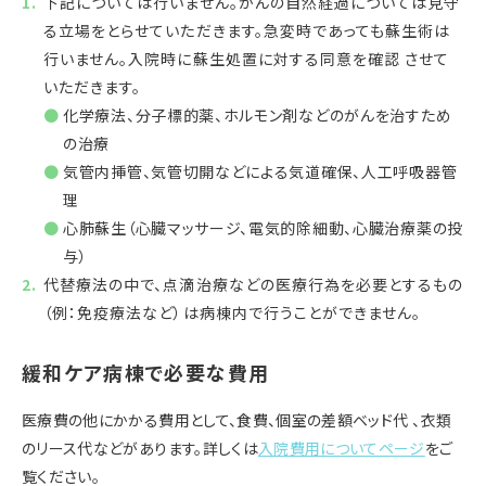
下記については行いません。がんの自然経過については見守
る立場をとらせていただきます。急変時であっても蘇生術は
行いません。入院時に蘇生処置に対する同意を確認 させて
いただきます。
化学療法、分子標的薬、ホルモン剤などのがんを治すため
の治療
気管内挿管、気管切開などによる気道確保、人工呼吸器管
理
心肺蘇生（心臓マッサージ、電気的除細動、心臓治療薬の投
与）
代替療法の中で、点滴治療などの医療行為を必要とするもの
（例：免疫療法など）は病棟内で行うことができません。
緩和ケア病棟で必要な費用
医療費の他にかかる費用として、食費、個室の差額ベッド代 、衣類
のリース代などがあります。詳しくは
入院費用についてページ
をご
覧ください。