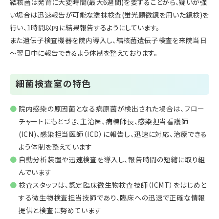
結核菌は発育に大変時間(最大6週間)を要することから、疑いが強
い場合は迅速報告が可能な塗抹検査(蛍光顕微鏡を用いた鏡検)を
行い、1時間以内に結果報告するようにしています。
また遺伝子検査機器を院内導入し、結核菌遺伝子検査を来院当日
～翌日中に報告できるよう体制を整えております。
細菌検査室の特色
院内感染の原因菌となる病原菌が検出された場合は、フロー
チャートにもとづき、主治医、病棟師長、感染担当看護師
(ICN)、感染担当医師（ICD）に報告し、迅速に対応、治療できる
よう体制を整えています
自動分析装置や迅速検査を導入し、報告時間の短縮に取り組
んでいます
検査スタッフは、認定臨床微生物検査技師（ICMT）をはじめと
する微生物検査担当技師であり、臨床への迅速で正確な情報
提供と検査に努めています